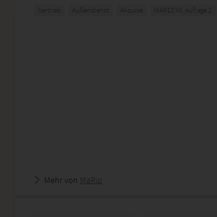
Vertrieb
Außendienst
Akquise
MAR13 XX, Auflage 2
Mehr von
MaRio