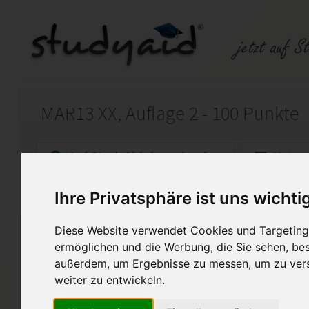
MAR13 XX, Auflage 2 - 100 Punkte
Auf StudyAid.de verkaufen
Kateg
Ihre Privatsphäre ist uns wichti
Startseite
Marketing
Diese Website verwendet Cookies und Targeting 
Verkaufen und effektive Arb
ermöglichen und die Werbung, die Sie sehen, bes
außerdem, um Ergebnisse zu messen, um zu ver
Für die Einsendeaufgabe erhi
Fernstudium schloss ich mit 1
weiter zu entwickeln.
einzeln und im Paket „Fachwir