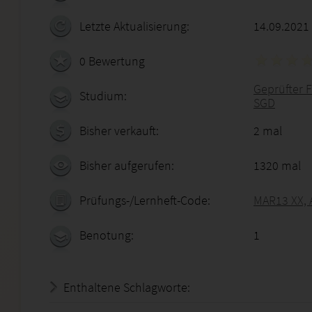
Letzte Aktualisierung:
14.09.2021
0 Bewertung
Geprüfter F
Studium:
SGD
Bisher verkauft:
2 mal
Bisher aufgerufen:
1320 mal
Prüfungs-/Lernheft-Code:
MAR13 XX, 
Benotung:
1
Enthaltene Schlagworte: