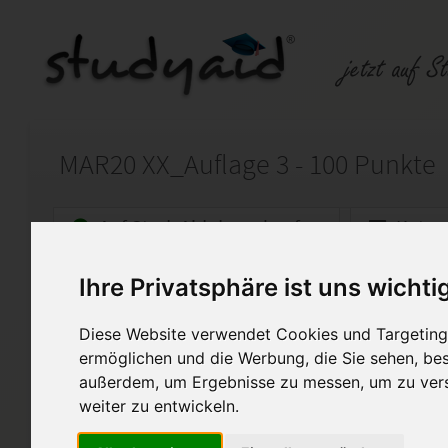
MAR20 XX_Auflage 3 - 100 Punkte
Auf StudyAid.de verkaufen
Kateg
Ihre Privatsphäre ist uns wichti
Startseite
Marketing
Diese Website verwendet Cookies und Targeting 
Marktforschung I
ermöglichen und die Werbung, die Sie sehen, bes
außerdem, um Ergebnisse zu messen, um zu ver
Für die Einsendeaufgabe erhi
Fernstudium schloss ich mit 1
weiter zu entwickeln.
einzeln und im Paket „Fachwir