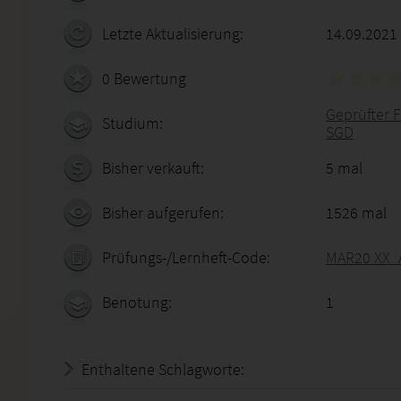
Letzte Aktualisierung:
14.09.2021
0 Bewertung
Geprüfter F
Studium:
SGD
Bisher verkauft:
5 mal
Bisher aufgerufen:
1526 mal
Prüfungs-/Lernheft-Code:
MAR20 XX_A
Benotung:
1
Enthaltene Schlagworte: