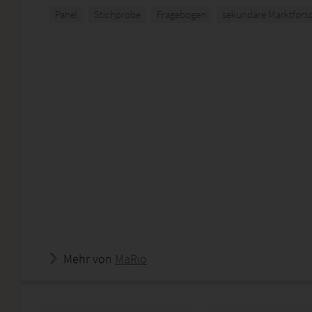
Panel
Stichprobe
Fragebogen
sekundäre Marktfors
Mehr von
MaRio