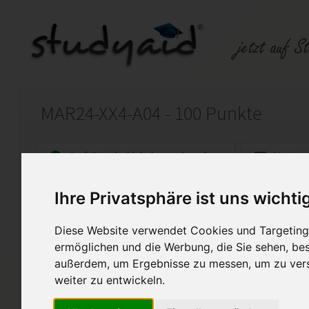
MAR24-XX4-A04 - 100 Punkte
Auf StudyAid.de verkaufen
Kateg
Ihre Privatsphäre ist uns wichti
Startseite
Marketing
Diese Website verwendet Cookies und Targeting 
Kommunikationspolitik I
ermöglichen und die Werbung, die Sie sehen, bes
außerdem, um Ergebnisse zu messen, um zu ver
Für die Einsendeaufgabe erhi
Fernstudium schloss ich mit 1
weiter zu entwickeln.
einzeln und im Paket „Fachwir