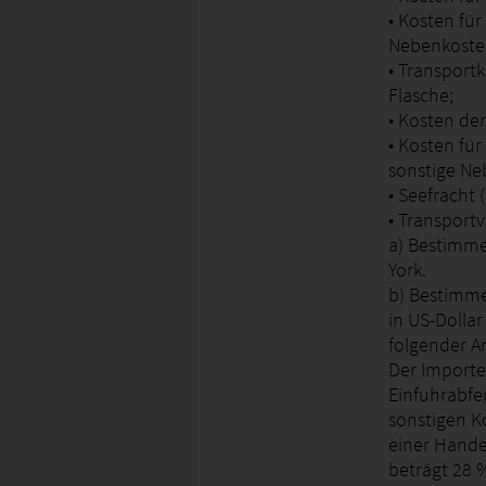
• Kosten fü
Nebenkosten
• Transport
Flasche;
• Kosten der
• Kosten fü
sonstige N
• Seefracht 
• Transport
a) Bestimme
York.
b) Bestimme
in US-Dollar
folgender A
Der Importe
Einfuhrabfer
sonstigen K
einer Hande
beträgt 28 