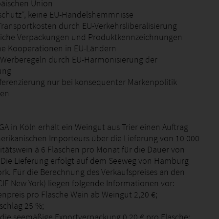
päischen Union
isschutz“, keine EU-Handelshemmnisse
 Transportkosten durch EU-Verkehrsliberalisierung
tliche Verpackungen und Produktkennzeichnungen
iche Kooperationen in EU-Ländern
 Werberegeln durch EU-Harmonisierung der
ung
ifferenzierung nur bei konsequenter Markenpolitik
zen
A in Köln erhält ein Weingut aus Trier einen Auftrag
erikanischen Importeurs über die Lieferung von 10 000
itätswein à 6 Flaschen pro Monat für die Dauer von
 Die Lieferung erfolgt auf dem Seeweg von Hamburg
rk. Für die Berechnung des Verkaufspreises an den
CIF New York) liegen folgende Informationen vor:
enpreis pro Flasche Wein ab Weingut 2,20 €;
schlag 25 %;
r die seemäßige Exportverpackung 0,20 € pro Flasche;