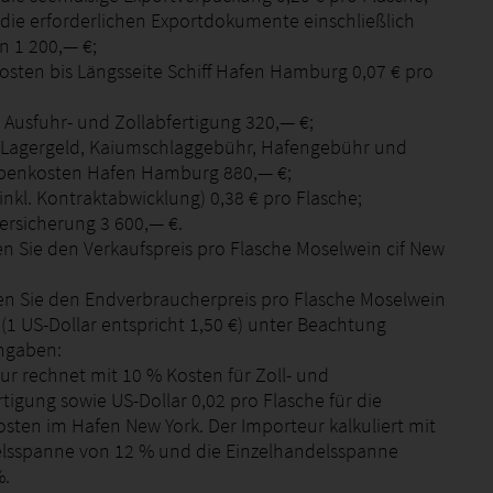
r die erforderlichen Exportdokumente einschließlich
 1 200,— €;
kosten bis Längsseite Schiff Hafen Hamburg 0,07 € pro
 Ausfuhr- und Zollabfertigung 320,— €;
r Lagergeld, Kaiumschlaggebühr, Hafengebühr und
ebenkosten Hafen Hamburg 880,— €;
(inkl. Kontraktabwicklung) 0,38 € pro Flasche;
versicherung 3 600,— €.
n Sie den Verkaufspreis pro Flasche Moselwein cif New
n Sie den Endverbraucherpreis pro Flasche Moselwein
 (1 US-Dollar entspricht 1,50 €) unter Beachtung
ngaben:
ur rechnet mit 10 % Kosten für Zoll- und
tigung sowie US-Dollar 0,02 pro Flasche für die
osten im Hafen New York. Der Importeur kalkuliert mit
lsspanne von 12 % und die Einzelhandelsspanne
%.