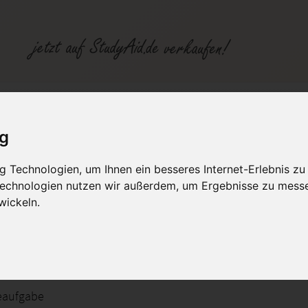
S - Note 1
ig
fen
Kategorien
Studiengänge / Lehr
 Technologien, um Ihnen ein besseres Internet-Erlebnis zu
 Technologien nutzen wir außerdem, um Ergebnisse zu mess
1 Verkäufe in der letzten Zeit
wickeln.
ionales Marketing
ales Marketing
eaufgabe