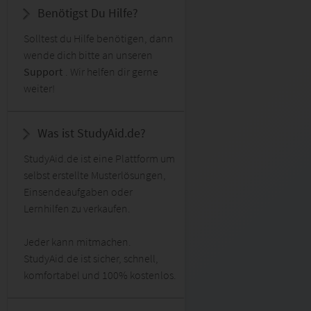
Benötigst Du Hilfe?
Solltest du Hilfe benötigen, dann
wende dich bitte an unseren
Support
. Wir helfen dir gerne
weiter!
Was ist StudyAid.de?
StudyAid.de ist eine Plattform um
selbst erstellte Musterlösungen,
Einsendeaufgaben oder
Lernhilfen zu verkaufen.
Jeder kann mitmachen.
StudyAid.de ist sicher, schnell,
komfortabel und 100% kostenlos.