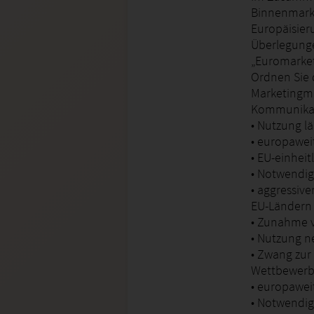
Binnenmarkt
Europäisieru
Überlegunge
„Euromarket
Ordnen Sie
Marketingmix
Kommunikati
• Nutzung l
• europawei
• EU-einhei
• Notwendi
• aggressiv
EU-Ländern
• Zunahme v
• Nutzung n
• Zwang zur 
Wettbewerb
• europawei
• Notwendig