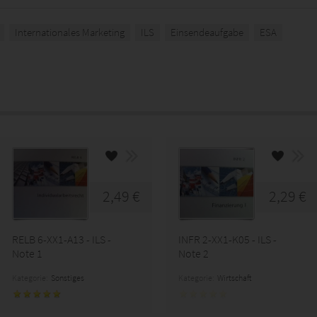
Internationales Marketing
ILS
Einsendeaufgabe
ESA
2,49 €
2,29 €
RELB 6-XX1-A13 - ILS -
INFR 2-XX1-K05 - ILS -
Note 1
Note 2
Kategorie:
Sonstiges
Kategorie:
Wirtschaft