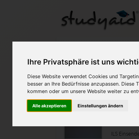
MARK 9N-XX1-A02 - IL
Ihre Privatsphäre ist uns wicht
Auf StudyAid.de verkau
Diese Website verwendet Cookies und Targeting
besser an Ihre Bedürfnisse anzupassen. Diese
Startseite
Marketing
kommen oder um unsere Website weiter zu ent
Internat
Alle akzeptieren
Einstellungen ändern
Internation
ILS Einsend