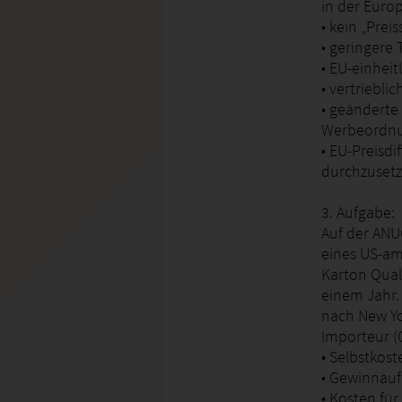
in der Euro
• kein „Pre
• geringere
• EU-einhei
• vertriebl
• geänderte
Werbeordn
• EU-Preisd
durchzuset
3. Aufgabe:
Auf der ANUG
eines US-am
Karton Qual
einem Jahr.
nach New Yo
Importeur (
• Selbstkost
• Gewinnauf
• Kosten fü