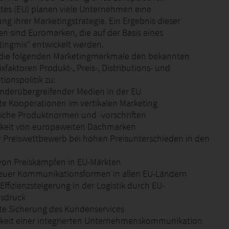
es (EU) planen viele Unternehmen eine
ng ihrer Marketingstrategie. Ein Ergebnis dieser
n sind Euromarken, die auf der Basis eines
ingmix“ entwickelt werden.
 die folgenden Marketingmerkmale den bekannten
faktoren Produkt-, Preis-, Distributions- und
onspolitik zu:
änderübergreifender Medien in der EU
te Kooperationen im vertikalen Marketing
tliche Produktnormen und -vorschriften
gkeit von europaweiten Dachmarken
er Preiswettbewerb bei hohen Preisunterschieden in den
on Preiskämpfen in EU-Märkten
euer Kommunikationsformen in allen EU-Ländern
Effizienzsteigerung in der Logistik durch EU-
sdruck
te Sicherung des Kundenservices
keit einer integrierten Unternehmenskommunikation