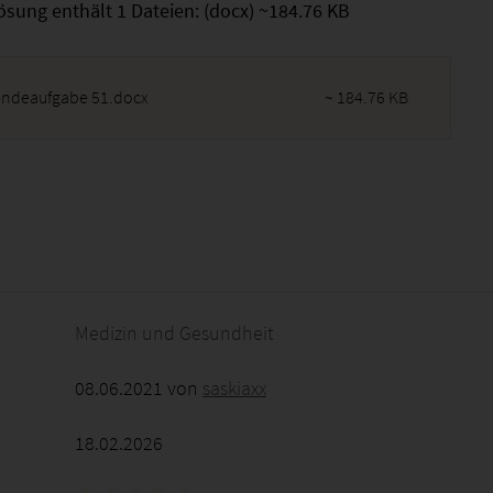
ösung enthält 1 Dateien: (docx) ~184.76 KB
endeaufgabe 51.docx
~ 184.76 KB
2026 - 07:17:44
Medizin und Gesundheit
08.06.2021 von
saskiaxx
18.02.2026