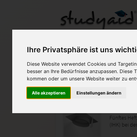
BGMA05A
Ihre Privatsphäre ist uns wicht
Diese Website verwendet Cookies und Targeting
Auf StudyAid.de verkau
besser an Ihre Bedürfnisse anzupassen. Diese
kommen oder um unsere Website weiter zu ent
Startseite
Medizin und Gesundheit
Alle akzeptieren
Einstellungen ändern
Betrieb
Fünftes Hef
(IHK) bei de