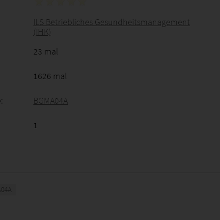
ILS Betriebliches Gesundheitsmanagement
(IHK)
23 mal
1626 mal
:
BGMA04A
1
04A