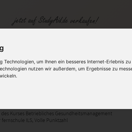
ig
 Technologien, um Ihnen ein besseres Internet-Erlebnis zu
fen
Kategorien
Studiengänge / Lehr
 Technologien nutzen wir außerdem, um Ergebnisse zu mess
wickeln.
liches Gesundheitsmanagement
t des Kurses Betriebliches Gesundheitsmanagement
r fernschule ILS, Volle Punktzahl