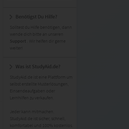
Benötigst Du Hilfe?
Solltest du Hilfe benötigen, dann
wende dich bitte an unseren
Support
. Wir helfen dir gerne
weiter!
Was ist StudyAid.de?
StudyAid.de ist eine Plattform um
selbst erstellte Musterlösungen,
Einsendeaufgaben oder
Lernhilfen zu verkaufen.
Jeder kann mitmachen.
StudyAid.de ist sicher, schnell,
komfortabel und 100% kostenlos.