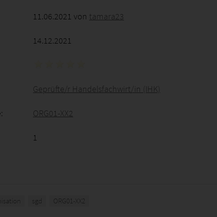
11.06.2021 von
tamara23
14.12.2021
Geprüfte/r Handelsfachwirt/in (IHK)
:
ORG01-XX2
1
isation
sgd
ORG01-XX2