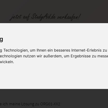
ig
 Technologien, um Ihnen ein besseres Internet-Erlebnis zu
fen
Kategorien
Studiengänge / Lehr
 Technologien nutzen wir außerdem, um Ergebnisse zu mess
wickeln.
en der Organisation
fe ich meine Lösung zu ORG01-XX2