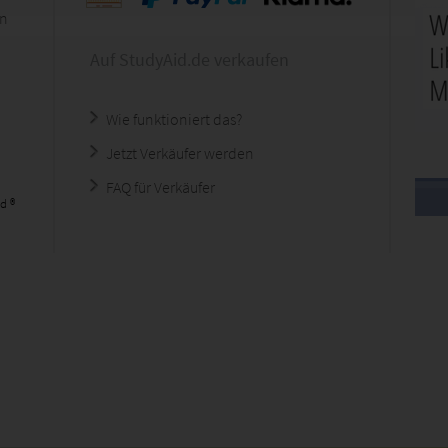
en
Auf StudyAid.de verkaufen
Wie funktioniert das?
Jetzt Verkäufer werden
FAQ für Verkäufer
d ®