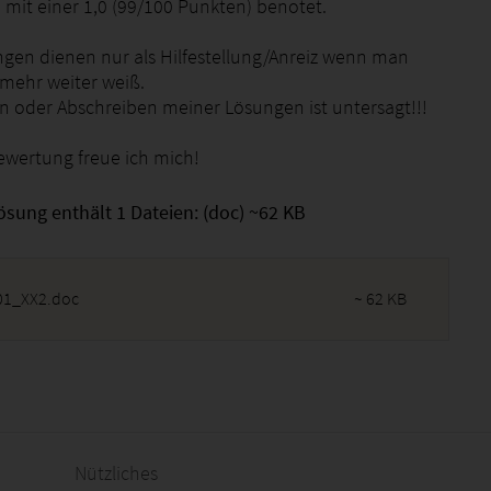
 mit einer 1,0 (99/100 Punkten) benotet.
gen dienen nur als Hilfestellung/Anreiz wenn man
 mehr weiter weiß.
n oder Abschreiben meiner Lösungen ist untersagt!!!
ewertung freue ich mich!
ösung enthält 1 Dateien: (doc) ~62 KB
1_XX2.doc
~ 62 KB
2026 - 03:52:15
Nützliches