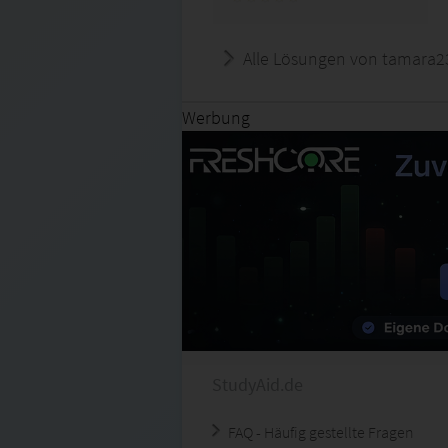
Alle Lösungen von tamara2
Werbung
StudyAid.de
FAQ - Häufig gestellte Fragen