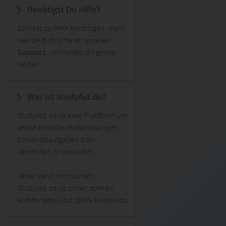
Benötigst Du Hilfe?
Solltest du Hilfe benötigen, dann
wende dich bitte an unseren
Support
. Wir helfen dir gerne
weiter!
Was ist StudyAid.de?
StudyAid.de ist eine Plattform um
selbst erstellte Musterlösungen,
Einsendeaufgaben oder
Lernhilfen zu verkaufen.
Jeder kann mitmachen.
StudyAid.de ist sicher, schnell,
komfortabel und 100% kostenlos.