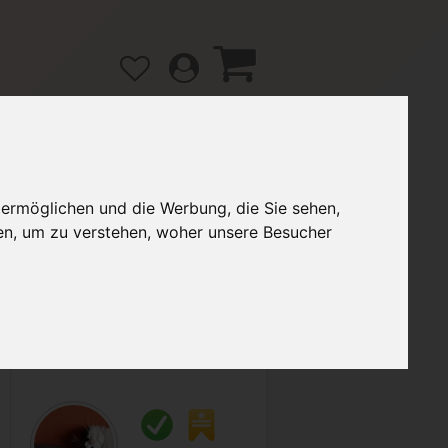
 ermöglichen und die Werbung, die Sie sehen,
gänge
Hilfe / FAQ
en, um zu verstehen, woher unsere Besucher
2,20 €
Verkäufer:
tamara23