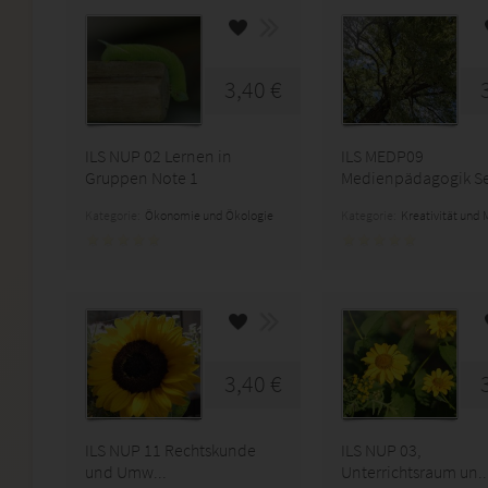
3,40 €
ILS NUP 02 Lernen in
ILS MEDP09
Gruppen Note 1
Medienpädagogik Sel
Kategorie:
Ökonomie und Ökologie
Kategorie:
Kreativität und
3,40 €
ILS NUP 11 Rechtskunde
ILS NUP 03,
und Umw...
Unterrichtsraum un..