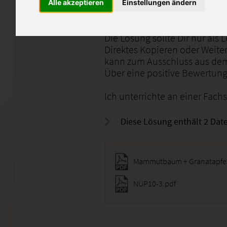
im Zoo
Alle akzeptieren
Einstellungen ändern
Entwicklung einer Aktion für
von Bäumen in der Stadt.
Die Lösung sollte Dir nur als 
Direktes Kopieren oder Weite
kann zum Ausschluss aus dem
Über eine positive Bewertung
Ich unterrichte an einer Fachs
Diese Lösung enthält 2 Date
Mammutbaum + Granatapfel 
NUP10-3.pdf