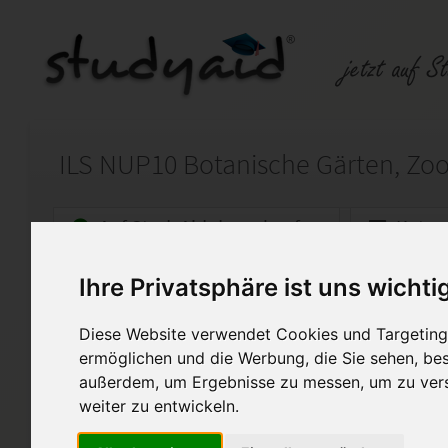
Auf StudyAid.de verkaufen
Kateg
Ihre Privatsphäre ist uns wichti
Startseite
Ökonomie und Ökologie
Diese Website verwendet Cookies und Targeting 
Lebensräume von Pflanzen u
ermöglichen und die Werbung, die Sie sehen, bes
Erstellung von zwei Steckbrie
außerdem, um Ergebnisse zu messen, um zu ver
Powerpoint
weiter zu entwickeln.
Kindgerechte Erklärung der H