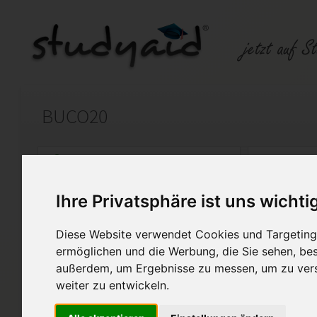
BUCO20
Auf StudyAid.de verkaufen
Kateg
Ihre Privatsphäre ist uns wichti
Startseite
Psychologie
Diese Website verwendet Cookies und Targeting 
4-Felder-Aufstellung (Arbeit mit Übungsklient),
ermöglichen und die Werbung, die Sie sehen, bes
außerdem, um Ergebnisse zu messen, um zu ver
Als Gedankenanstoss für die 
weiter zu entwickeln.
Einsendeaufgabe wurde mit N
bewertet. Mit wertvollen Ko