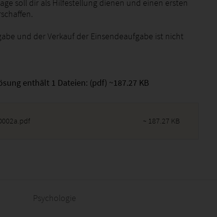
age soll dir als Hilfestellung dienen und einen ersten
rschaffen.
gabe und der Verkauf der Einsendeaufgabe ist nicht
ösung enthält 1 Dateien: (pdf) ~187.27 KB
002a.pdf
~ 187.27 KB
2026 - 10:44:02
Psychologie