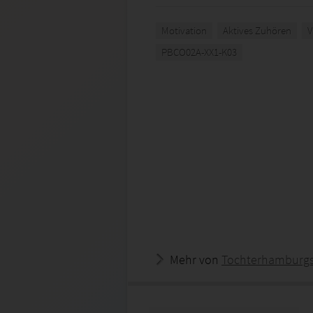
Motivation
Aktives Zuhören
V
PBCO02A-XX1-K03
Mehr von
Tochterhamburg