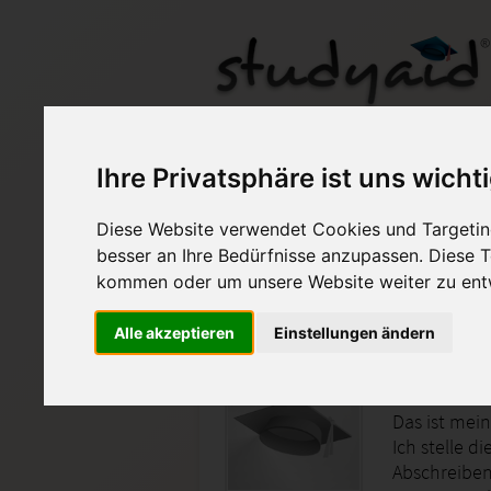
Ihre Privatsphäre ist uns wicht
Diese Website verwendet Cookies und Targeting
Auf StudyAid.de verkau
besser an Ihre Bedürfnisse anzupassen. Diese
kommen oder um unsere Website weiter zu ent
Startseite
Psychologie
Alle akzeptieren
Einstellungen ändern
Einsende
Das ist mei
Ich stelle d
Abschreiben 