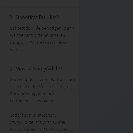
Benötigst Du Hilfe?
Solltest du Hilfe benötigen, dann
wende dich bitte an unseren
Support
. Wir helfen dir gerne
weiter!
Was ist StudyAid.de?
StudyAid.de ist eine Plattform um
selbst erstellte Musterlösungen,
Einsendeaufgaben oder
Lernhilfen zu verkaufen.
Jeder kann mitmachen.
StudyAid.de ist sicher, schnell,
komfortabel und 100% kostenlos.