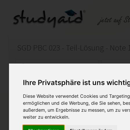
SGD PBC 023 - Teil-Lösung - Note 
Auf StudyAid.de verkaufen
Kateg
Ihre Privatsphäre ist uns wichti
Startseite
Psychologie
Diese Website verwendet Cookies und Targeting 
Der Weg in die Selbstständig
ermöglichen und die Werbung, die Sie sehen, bes
außerdem, um Ergebnisse zu messen, um zu ver
Note 1, Benotung April 2018
weiter zu entwickeln.
Hier steht nur die Aufgabe 1 
a) gelöst - die Selbstdarstell