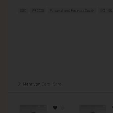
SGD
PBC023
Personal und Business Coach
XX1-N01
Mehr von
Caro_Caro