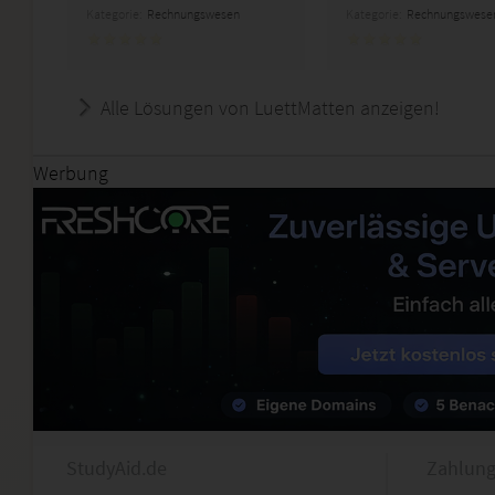
Kategorie:
Rechnungswesen
Kategorie:
Rechnungswese
Alle Lösungen von LuettMatten anzeigen!
Werbung
StudyAid.de
Zahlung