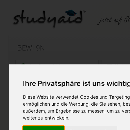
BEWI 9N
Auf StudyAid.de verkaufen
Kateg
Ihre Privatsphäre ist uns wichti
Startseite
Rechnungswesen
Diese Website verwendet Cookies und Targeting 
BEWI 9N-XX1-K04
ermöglichen und die Werbung, die Sie sehen, bes
außerdem, um Ergebnisse zu messen, um zu ver
Die Einsendeaufgabe habe ich 
Sie wurde mit der Note 1 beno
weiter zu entwickeln.