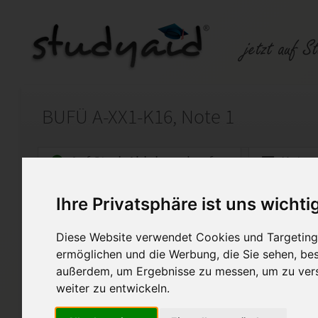
BUFÜ A-XX1-K16, Note 1
Auf StudyAid.de verkaufen
Kateg
Ihre Privatsphäre ist uns wichti
Startseite
Rechnungswesen
Diese Website verwendet Cookies und Targeting 
Lohnbuchführung
ermöglichen und die Werbung, die Sie sehen, bes
außerdem, um Ergebnisse zu messen, um zu ver
Ich verkaufe die Lösung der 
XX1-K16.
weiter zu entwickeln.