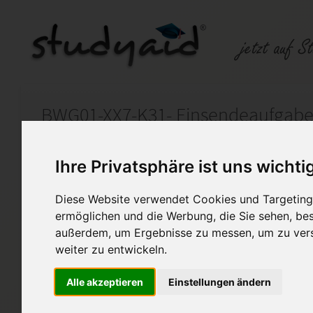
BWG01-XX7-K31- Einsendeaufgab
Auf StudyAid.de verkaufen
Kateg
Ihre Privatsphäre ist uns wichti
Diese Website verwendet Cookies und Targeting 
Startseite
Rechnungswesen
ermöglichen und die Werbung, die Sie sehen, bes
außerdem, um Ergebnisse zu messen, um zu ver
Betriebswirtschaftliche Gru
weiter zu entwickeln.
Ich biete hier meine Lösung 
Alle akzeptieren
Einstellungen ändern
Einsendeaufgabe wurde von 
sorgfältig bearbeitet und mit