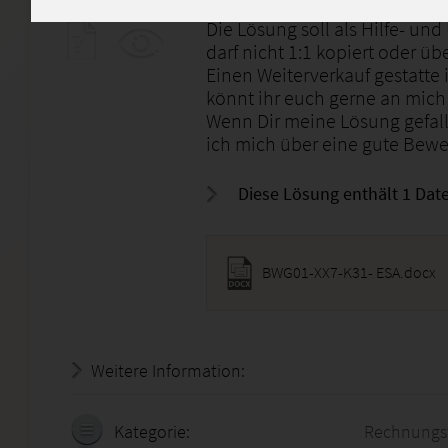
Sie enthält, falls vorhanden,
Die Lösung soll als Hilfe- u
darf nicht 1:1 kopiert oder 
Einen Weiterverkauf gestatte i
könnt ihr euch gerne an mic
Wenn Dir meine Lösung gefall
ich mich über eine gute Bewe
Diese Lösung enthält 1 Date
BWG01-XX7-K31- ESA.docx
Weitere Information:
19.07.2026 - 08:37:02
Kategorie:
Rechnungs