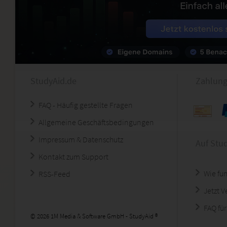
StudyAid.de
Zahlung
FAQ - Häufig gestellte Fragen
Allgemeine Geschäftsbedingungen
Impressum & Datenschutz
Auf Stu
Kontakt zum Support
Wie fun
RSS-Feed
Jetzt 
FAQ für
© 2026 1M Media & Software GmbH - StudyAid ®