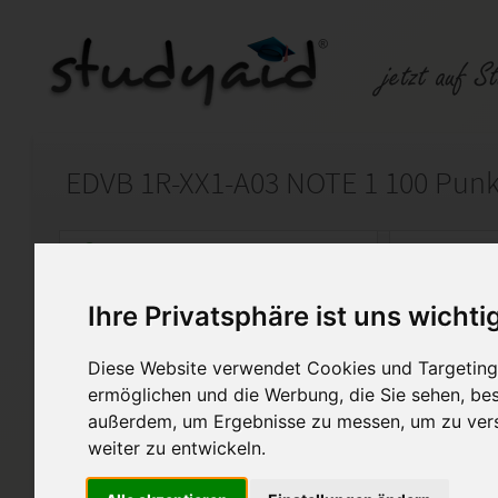
EDVB 1R-XX1-A03 NOTE 1 100 Punk
Auf StudyAid.de verkaufen
Kateg
Ihre Privatsphäre ist uns wichti
Startseite
Rechnungswesen
Diese Website verwendet Cookies und Targeting 
Grundlagen der Informationstech
ermöglichen und die Werbung, die Sie sehen, bes
außerdem, um Ergebnisse zu messen, um zu ver
Die von mir erarbeitete Eins
weiter zu entwickeln.
1 bewertet und erhielt 100 Pu