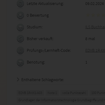
Letzte Aktualisierung:
09.02.2026
0 Bewertung
Studium:
ILS Buchhal
Bisher verkauft:
8 mal
Prüfungs-/Lernheft-Code:
EDVB 1R-XX
Benotung:
1
Enthaltene Schlagworte:
EDVB 1R-XX1-A03
Note 1
volle Punktezahl
100 Punk
Grundlagen der Informationstechnologie Grundbegriffe und