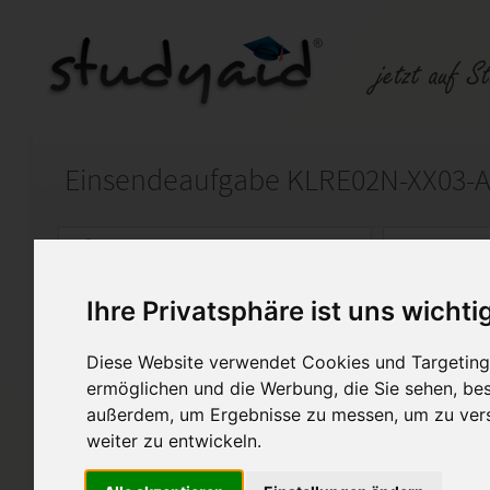
Einsendeaufgabe KLRE02N-XX03-A
Auf StudyAid.de verkaufen
Kateg
Ihre Privatsphäre ist uns wichti
Startseite
Rechnungswesen
Diese Website verwendet Cookies und Targeting 
Kosten- und Leistungsrechnung / Ko
ermöglichen und die Werbung, die Sie sehen, bes
außerdem, um Ergebnisse zu messen, um zu ver
Ich biete hier meine Lösunge
weiter zu entwickeln.
„Kosten- und Leistungsrechn
Kostenträgerrechnung“ mit d