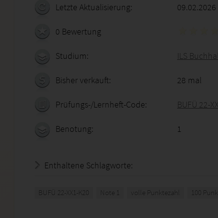
Letzte Aktualisierung:
09.02.2026
0 Bewertung
Studium:
ILS Buchhal
Bisher verkauft:
28 mal
Prüfungs-/Lernheft-Code:
BUFÜ 22-X
Benotung:
1
Enthaltene Schlagworte:
BUFÜ 22-XX1-K20
Note 1
volle Punktezahl
100 Punk