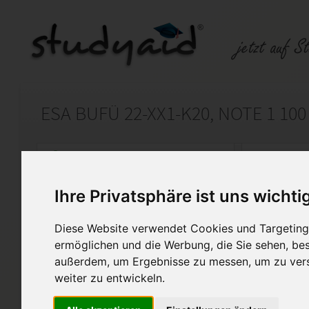
ESA BUFÜ 22-XX1-K20, NOTE 1 100
Auf StudyAid.de verkaufen
Kateg
Ihre Privatsphäre ist uns wichti
Startseite
Rechnungswesen
Diese Website verwendet Cookies und Targeting 
Bilanzanalyse Teil II
ermöglichen und die Werbung, die Sie sehen, bes
außerdem, um Ergebnisse zu messen, um zu ver
Die von mir erarbeitete Eins
weiter zu entwickeln.
1 bewertet und erhielt 100 Pu