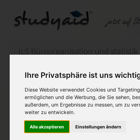
ILS Büroorganisation und statistik
Auf StudyAid.de verkaufen
Kateg
Ihre Privatsphäre ist uns wichti
Diese Website verwendet Cookies und Targeting 
Startseite
Rechnungswesen
ermöglichen und die Werbung, die Sie sehen, bes
außerdem, um Ergebnisse zu messen, um zu ver
ILS BEWI 6-XX1-A15 Betriebso
weiter zu entwickeln.
Ich biete meine selbsterstell
Einsendenaufgaben an. Sie wu
Alle akzeptieren
Einstellungen ändern
Bitte verwende die Lösung N