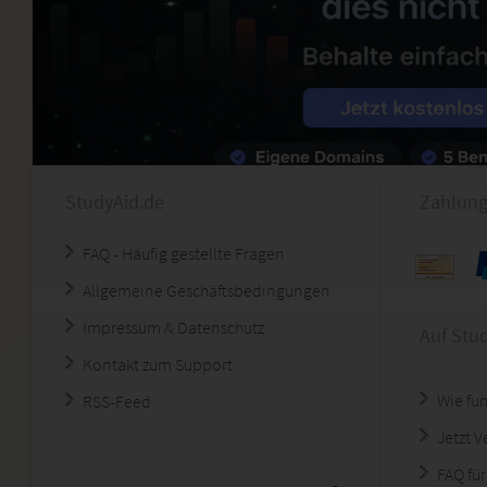
StudyAid.de
Zahlung
FAQ - Häufig gestellte Fragen
Allgemeine Geschäftsbedingungen
Impressum & Datenschutz
Auf Stu
Kontakt zum Support
Wie fun
RSS-Feed
Jetzt 
FAQ für