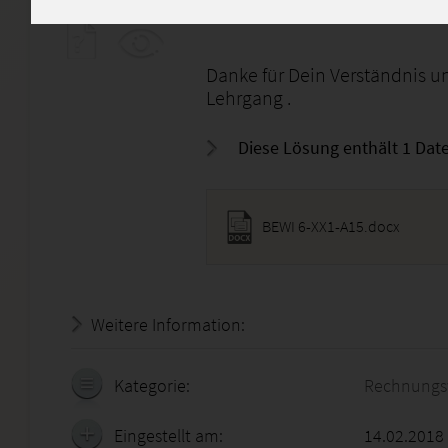
Einsenden der Aufgabe ist 
Danke für Dein Verständnis un
Lehrgang .
Diese Lösung enthält 1 Date
BEWI 6-XX1-A15.docx
Weitere Information:
20.07.2026 - 00:09:52
Kategorie:
Rechnungs
Eingestellt am:
14.02.2018