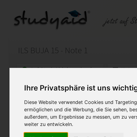
ILS BUJA 15 - Note 1
Auf StudyAid.de verkaufen
Kateg
Ihre Privatsphäre ist uns wichti
Startseite
Rechnungswesen
Diese Website verwendet Cookies und Targeting 
Rechnungslegung nach HGB
ermöglichen und die Werbung, die Sie sehen, bes
Musterlösung der Einsendeauf
außerdem, um Ergebnisse zu messen, um zu ver
Besonderheiten des Jahresab
weiter zu entwickeln.
Personengesellschaften