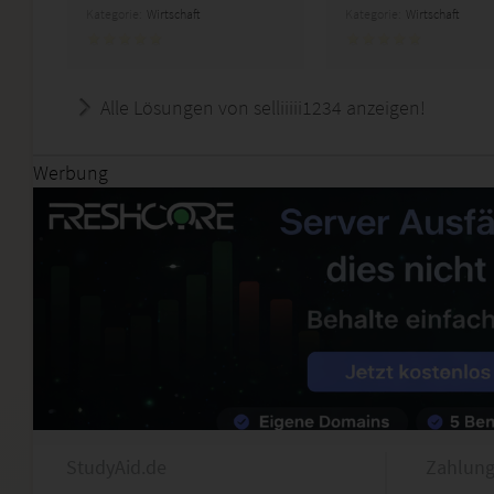
Kategorie:
Wirtschaft
Kategorie:
Wirtschaft
Alle Lösungen von selliiiii1234 anzeigen!
Werbung
StudyAid.de
Zahlung