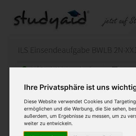
ILS Einsendeaufgabe BWLB 2N-XX
Auf StudyAid.de verkaufen
Kateg
Ihre Privatsphäre ist uns wichti
Startseite
Rechnungswesen
Diese Website verwendet Cookies und Targeting 
Grundlagen des betrieblic
ermöglichen und die Werbung, die Sie sehen, bes
außerdem, um Ergebnisse zu messen, um zu ver
93/100 Punkten (1,0)
weiter zu entwickeln.
Die Lösung bitte nur als Hilf