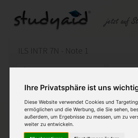
ILS INTR 7N - Note 1
Auf StudyAid.de verkaufen
Kateg
Ihre Privatsphäre ist uns wichti
Startseite
Rechnungswesen
Diese Website verwendet Cookies und Targeting 
Rechnungslegung nach HGB
ermöglichen und die Werbung, die Sie sehen, bes
außerdem, um Ergebnisse zu messen, um zu ver
Musterlösung der Einsendeauf
weiter zu entwickeln.
Internationale Rechnungsleg
des Fremdkapitals