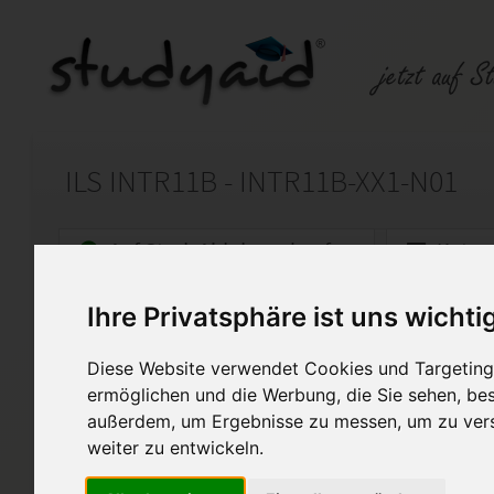
ILS INTR11B - INTR11B-XX1-N01
Auf StudyAid.de verkaufen
Kateg
Ihre Privatsphäre ist uns wichti
Startseite
Rechnungswesen
Diese Website verwendet Cookies und Targeting 
ILS Einsendeaufgabe Studienheft 11B - Weitere B
ermöglichen und die Werbung, die Sie sehen, bes
außerdem, um Ergebnisse zu messen, um zu ver
Lösungen Einsendeaufgabe St
Bestandteile des Jahresabsch
weiter zu entwickeln.
Eigenkapitalveränderungsre