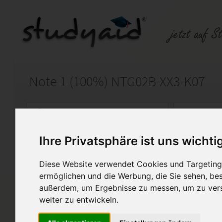
Note 1 (100%) NTG02B-XX3-K07
Auf StudyAid.de verkaufen
Kateg
Ihre Privatsphäre ist uns wichti
Startseite
Rechnungswesen
Diese Website verwendet Cookies und Targeting 
Einsendeaufgabe NTG02B-XX3-K0
ermöglichen und die Werbung, die Sie sehen, bes
außerdem, um Ergebnisse zu messen, um zu ver
Hallo,
weiter zu entwickeln.
ich stelle meine selbst erarbe