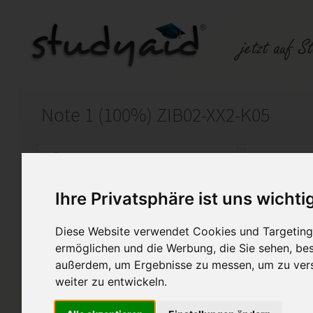
Note 1 (100%) ZIB02-XX2-K05
Auf StudyAid.de verkaufen
Kateg
Ihre Privatsphäre ist uns wichti
Startseite
Rechnungswesen
Diese Website verwendet Cookies und Targeting 
Einsendeaufgabe ZIB02, ZIB
ermöglichen und die Werbung, die Sie sehen, bes
außerdem, um Ergebnisse zu messen, um zu ver
Hallo,
weiter zu entwickeln.
ich stelle meine selbst erarbe