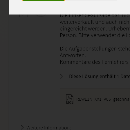
Benotet wurde sie mit der Not
Die Einsendeaufgabe darf nich
weiterverkauft und auch nich
eingereicht werden. Urheberr
Person. Bitte verwendet die 
Die Aufgabenstellungen stehe
Antworten.
Kommentare des Fernlehrers 
Diese Lösung enthält 1 Date
REWE1N_XX1_A05_geschwär
Weitere Information:
22.07.2026 - 06:51:14