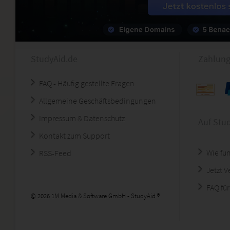
StudyAid.de
Zahlung
FAQ - Häufig gestellte Fragen
Allgemeine Geschäftsbedingungen
Impressum & Datenschutz
Auf Stu
Kontakt zum Support
Wie fun
RSS-Feed
Jetzt 
FAQ für
© 2026 1M Media & Software GmbH - StudyAid ®