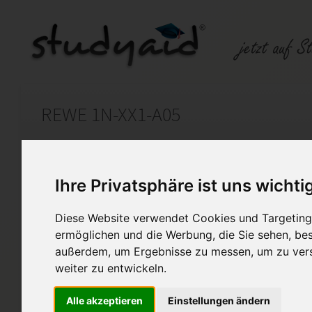
REWE 1N-XX1-A05
Auf StudyAid.de verkaufen
Kateg
Ihre Privatsphäre ist uns wichti
Startseite
Rechnungswesen
Diese Website verwendet Cookies und Targeting 
ermöglichen und die Werbung, die Sie sehen, bes
Rechtsfragen
außerdem, um Ergebnisse zu messen, um zu ver
Ich biete euch hier eine Must
weiter zu entwickeln.
aufgeführte ILS ESA.
Alle akzeptieren
Einstellungen ändern