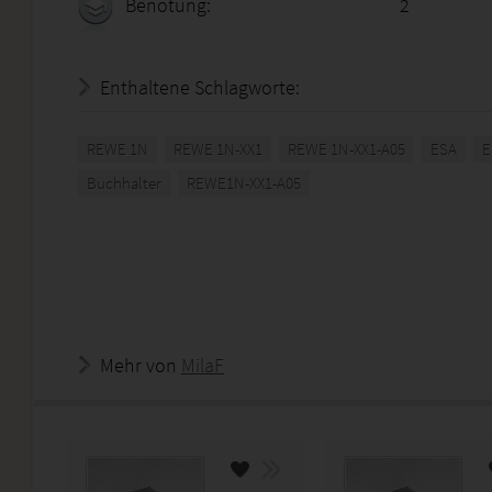
Benotung:
2
Enthaltene Schlagworte:
REWE 1N
REWE 1N-XX1
REWE 1N-XX1-A05
ESA
E
Buchhalter
REWE1N-XX1-A05
Mehr von
MilaF