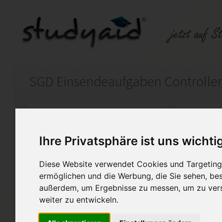
Auf StudyAid.de verkaufen
Kateg
Ihre Privatsphäre ist uns wichti
Startseite
Rechnungswesen
Diese Website verwendet Cookies und Targeting 
Organisations- und Prozesss
ermöglichen und die Werbung, die Sie sehen, bes
außerdem, um Ergebnisse zu messen, um zu ver
Lösung der Einsendeaufgabe
weiter zu entwickeln.
"Organisations- und Prozesss