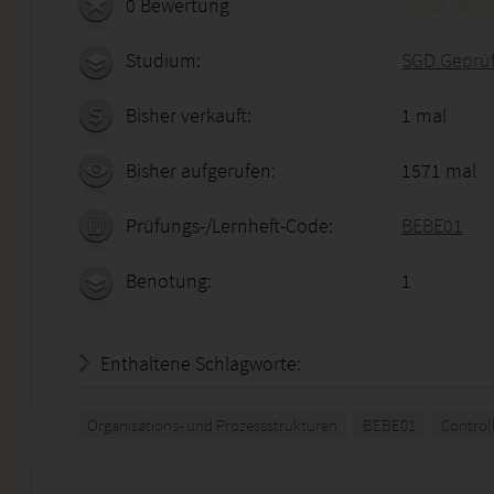
0 Bewertung
Studium:
SGD Geprüft
Bisher verkauft:
1 mal
Bisher aufgerufen:
1571 mal
Prüfungs-/Lernheft-Code:
BEBE01
Benotung:
1
Enthaltene Schlagworte:
Organisations- und Prozessstrukturen
BEBE01
Controll