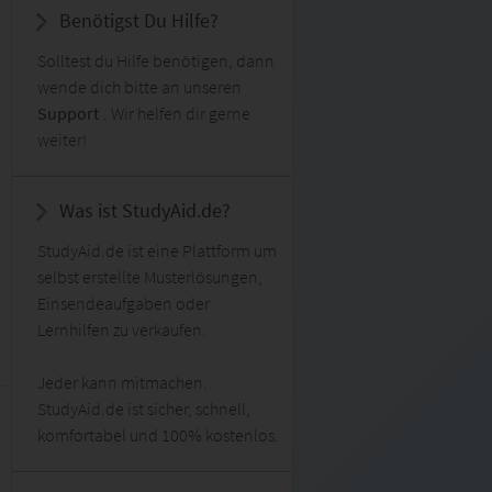
Benötigst Du Hilfe?
Solltest du Hilfe benötigen, dann
wende dich bitte an unseren
Support
. Wir helfen dir gerne
weiter!
Was ist StudyAid.de?
StudyAid.de ist eine Plattform um
selbst erstellte Musterlösungen,
Einsendeaufgaben oder
Lernhilfen zu verkaufen.
Jeder kann mitmachen.
StudyAid.de ist sicher, schnell,
komfortabel und 100% kostenlos.