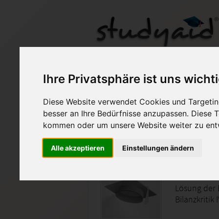
Ihre Privatsphäre ist uns wicht
Diese Website verwendet Cookies und Targeting
Auf StudyAid.de verkau
besser an Ihre Bedürfnisse anzupassen. Diese
kommen oder um unsere Website weiter zu ent
Startseite
Rechnungswesen
Alle akzeptieren
Einstellungen ändern
Bilanzan
Lösung der 
Bilanzkritik 