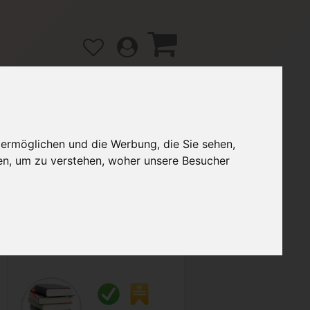
 ermöglichen und die Werbung, die Sie sehen,
gänge
Hilfe / FAQ
en, um zu verstehen, woher unsere Besucher
4,79 €
Verkäufer:
Alexander49