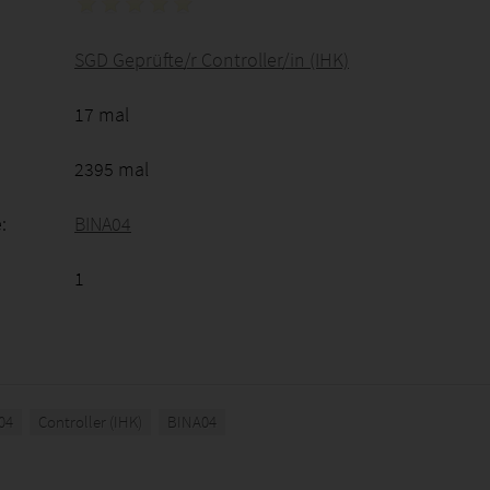
SGD Geprüfte/r Controller/in (IHK)
17 mal
2395 mal
:
BINA04
1
04
Controller (IHK)
BINA04