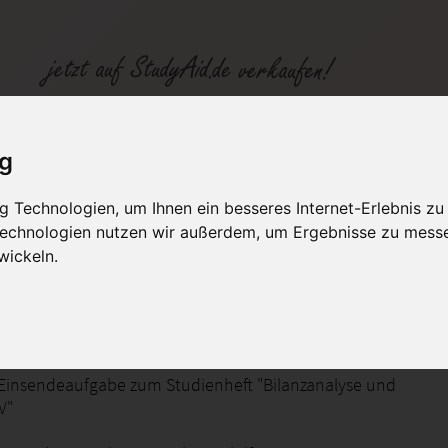
SGD Einsendeaufgaben Controller (IHK): BINA04, Note 1
ig
 Technologien, um Ihnen ein besseres Internet-Erlebnis zu
fen
Kategorien
Studiengänge / Lehr
 Technologien nutzen wir außerdem, um Ergebnisse zu mess
wickeln.
alyse und Bilanzkritik IV
Einsendeaufgabe zum Studienheft "Bilanzanalyse und
IV"