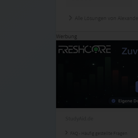
Alle Lösungen von Alexande
Werbung
StudyAid.de
FAQ - Häufig gestellte Fragen