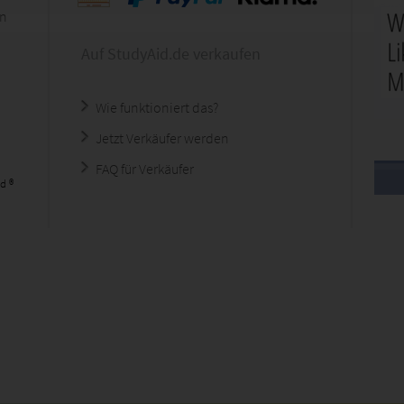
en
Auf StudyAid.de verkaufen
Wie funktioniert das?
Jetzt Verkäufer werden
FAQ für Verkäufer
d ®