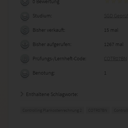
0 Bewertung
Studium:
SGD Geprüft
Bisher verkauft:
15 mal
Bisher aufgerufen:
1267 mal
Prüfungs-/Lernheft-Code:
COTR07BN
Benotung:
1
Enthaltene Schlagworte:
Controlling Plankostenrechnung 2
COTR07BN
Controll