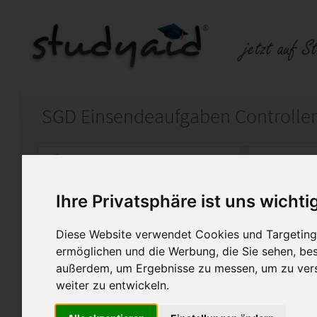
Auf StudyAid.de verkaufen
Kateg
Ihre Privatsphäre ist uns wichti
Startseite
Rechnungswesen
Diese Website verwendet Cookies und Targeting 
Controlling Plankostenrech
ermöglichen und die Werbung, die Sie sehen, bes
außerdem, um Ergebnisse zu messen, um zu ver
Lösung der Einsendeaufgabe 
weiter zu entwickeln.
Plankostenrechnung 2“