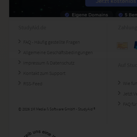
StudyAid.de
Zahlung
FAQ - Häufig gestellte Fragen
Allgemeine Geschäftsbedingungen
Impressum & Datenschutz
Auf Stu
Kontakt zum Support
Wie fun
RSS-Feed
Jetzt 
FAQ für
© 2026 1M Media & Software GmbH - StudyAid ®