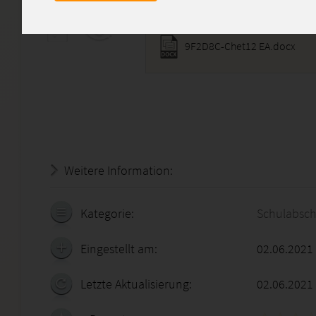
9F2D8C-Chet12 EA.docx
Weitere Information:
20.07.2026 - 08:17:12
Kategorie:
Schulabsch
Eingestellt am:
02.06.2021
Letzte Aktualisierung:
02.06.2021