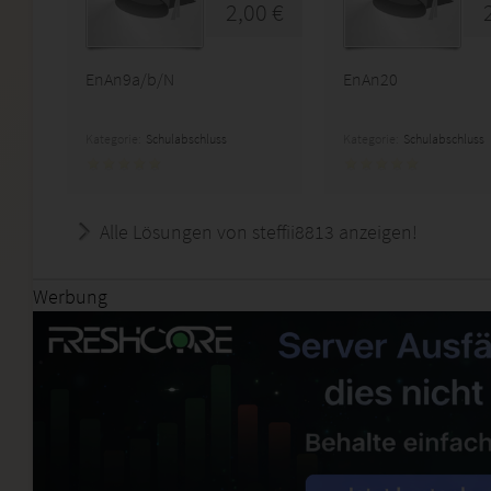
2,00 €
EnAn9a/b/N
EnAn20
Kategorie:
Schulabschluss
Kategorie:
Schulabschluss
Alle Lösungen von steffii8813 anzeigen!
Werbung