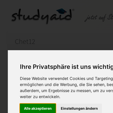
Chet12
Auf StudyAid.de verkaufen
Kateg
Ihre Privatsphäre ist uns wichti
Startseite
Schulabschluss
Diese Website verwendet Cookies und Targeting 
ermöglichen und die Werbung, die Sie sehen, bes
Chet12
außerdem, um Ergebnisse zu messen, um zu ver
weiter zu entwickeln.
Hey meine Lieben, ich hoffe ich
Alle akzeptieren
Einstellungen ändern
Diese Lösung enthält 1 Date