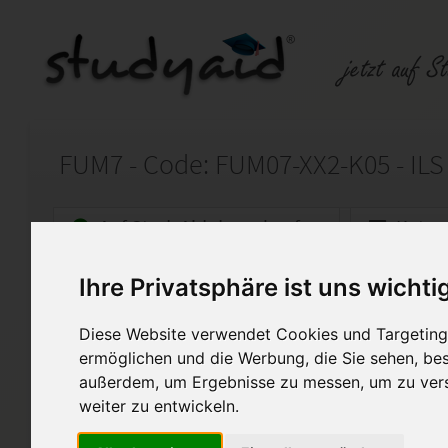
Auf StudyAid.de verkaufen
Kateg
Ihre Privatsphäre ist uns wichti
Startseite
Schulabschluss
Diese Website verwendet Cookies und Targeting 
Studienheft – FUM7 Führung
ermöglichen und die Werbung, die Sie sehen, bes
außerdem, um Ergebnisse zu messen, um zu ver
Ich biete euch hier meine L
FUM7
weiter zu entwickeln.