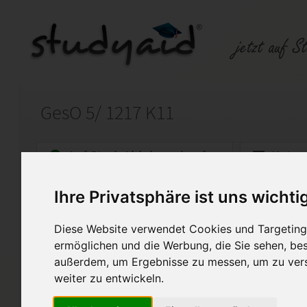
GesO 5/ 1217 K11
Auf StudyAid.de verkaufen
Kateg
Ihre Privatsphäre ist uns wichti
Startseite
Schulabschluss
Diese Website verwendet Cookies und Targeting 
Soziale Frage I
ermöglichen und die Werbung, die Sie sehen, bes
außerdem, um Ergebnisse zu messen, um zu ver
Diese Lösung gilt als Muster
werden. Mein Fernlehrer hat d
weiter zu entwickeln.
bewertet.