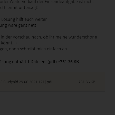
oder Weiterverkauf der Einsendeaufgabe ist nicht
d hiermit untersagt!
e Lösung hilft euch weiter.
ung wäre ganz nett
t in der Vorschau nach, ob ihr meine wunderschöne
 könnt. ;)
agen, dann schreibt mich einfach an.
ösung enthält 1 Dateien: (pdf) ~751.36 KB
 5 Studyaid 29.06.2021[121].pdf
~ 751.36 KB
2026 - 22:55:57