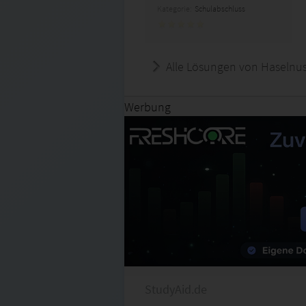
Kategorie:
Schulabschluss
Alle Lösungen von Haselnus
Werbung
StudyAid.de