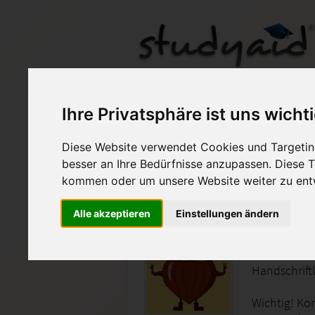
MatS 5/ Note 1
Ihre Privatsphäre ist uns wicht
Diese Website verwendet Cookies und Targeting
Auf StudyAid.de verkau
besser an Ihre Bedürfnisse anzupassen. Diese
kommen oder um unsere Website weiter zu ent
Startseite
Schulabschluss
Alle akzeptieren
Einstellungen ändern
Rechnen 
Handschrift
Wichtig! Ko