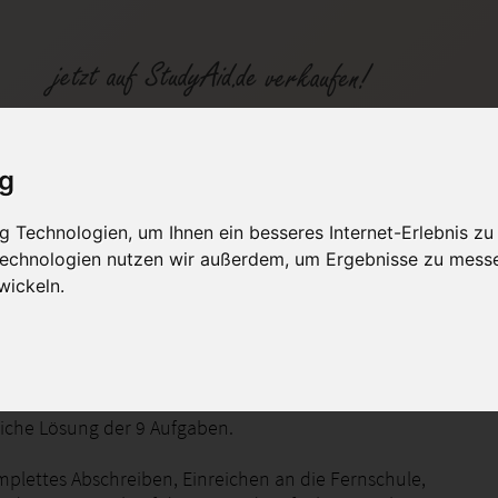
ig
 Technologien, um Ihnen ein besseres Internet-Erlebnis zu
fen
Kategorien
Studiengänge / Lehr
 Technologien nutzen wir außerdem, um Ergebnisse zu mess
wickeln.
in der Menge der rationalen Zahlen (Anwendungen)
liche Lösung der 9 Aufgaben.
mplettes Abschreiben, Einreichen an die Fernschule,