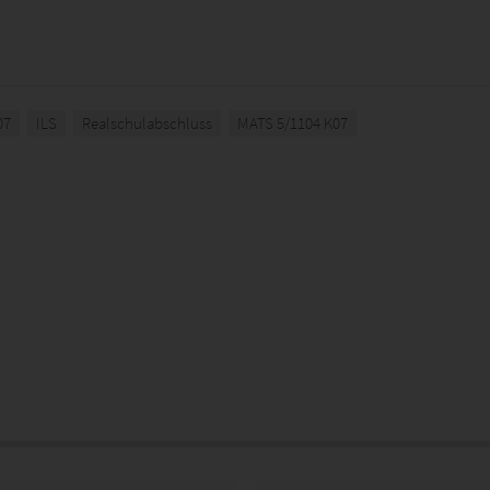
07
ILS
Realschulabschluss
MATS 5/1104 K07