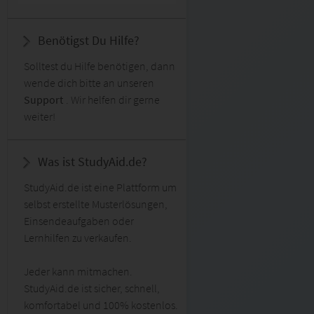
Benötigst Du Hilfe?
Solltest du Hilfe benötigen, dann
wende dich bitte an unseren
Support
. Wir helfen dir gerne
weiter!
Was ist StudyAid.de?
StudyAid.de ist eine Plattform um
selbst erstellte Musterlösungen,
Einsendeaufgaben oder
Lernhilfen zu verkaufen.
Jeder kann mitmachen.
StudyAid.de ist sicher, schnell,
komfortabel und 100% kostenlos.