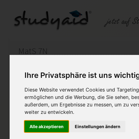
MatS 7N
Auf StudyAid.de verkaufen
Kateg
Ihre Privatsphäre ist uns wichti
Startseite
Schulabschluss
Diese Website verwendet Cookies und Targeting 
ermöglichen und die Werbung, die Sie sehen, bes
außerdem, um Ergebnisse zu messen, um zu ver
Lineare Gleichungen
weiter zu entwickeln.
Bitte verwendet diese Lösung 
oder Denkanstoß. Das direkte
Alle akzeptieren
Einstellungen ändern
Einsendeaufgabe untersage ic