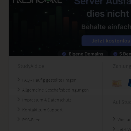
StudyAid.de
Zahlung
FAQ - Häufig gestellte Fragen
Allgemeine Geschäftsbedingungen
Impressum & Datenschutz
Auf Stu
Kontakt zum Support
Wie fun
RSS-Feed
Jetzt 