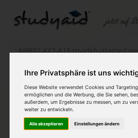
Auf StudyAid.de verkaufen
Kateg
Ihre Privatsphäre ist uns wichti
Diese Website verwendet Cookies und Targeting 
Startseite
Sonstiges
ermöglichen und die Werbung, die Sie sehen, bes
außerdem, um Ergebnisse zu messen, um zu ver
Individualarbeitsrecht
weiter zu entwickeln.
Biete hier meine korrigierte
Alle akzeptieren
Einstellungen ändern
ILS Heftes ABR02-XX2-A18 - ic
bekommen aber es kann die v