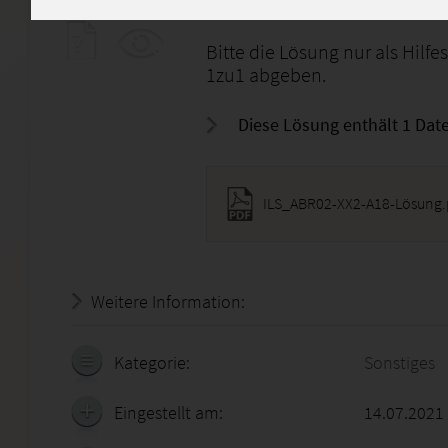
da die korrigierte Lösung mit d
Bitte die Lösung nur als Hilf
1zu1 abgeben.
Diese Lösung enthält 1 Date
ILS_ABR02-XX2-A18-Lösung.
Weitere Information:
22.07.2026 - 06:50:36
Kategorie:
Sonstiges
Eingestellt am:
14.07.2021