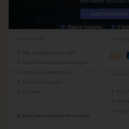
StudyAid.de
Zahlung
FAQ - Häufig gestellte Fragen
Allgemeine Geschäftsbedingungen
Impressum & Datenschutz
Auf Stu
Kontakt zum Support
Wie fun
RSS-Feed
Jetzt 
FAQ für
© 2026 1M Media & Software GmbH - StudyAid ®