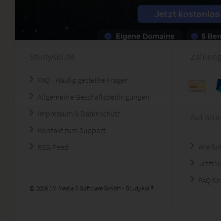
StudyAid.de
Zahlung
FAQ - Häufig gestellte Fragen
Allgemeine Geschäftsbedingungen
Impressum & Datenschutz
Auf Stu
Kontakt zum Support
Wie fun
RSS-Feed
Jetzt 
FAQ für
© 2026 1M Media & Software GmbH - StudyAid ®