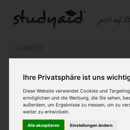
ADA01N
Auf StudyAid.de verkaufen
Kateg
Ihre Privatsphäre ist uns wichti
Startseite
Sonstiges
Diese Website verwendet Cookies und Targeting 
ermöglichen und die Werbung, die Sie sehen, bes
ADA01N-XX2-K06
außerdem, um Ergebnisse zu messen, um zu ver
Ich biete die o.g. Einsendeau
weiter zu entwickeln.
Ich habe die Aufgabe selbst er
Alle akzeptieren
Einstellungen ändern