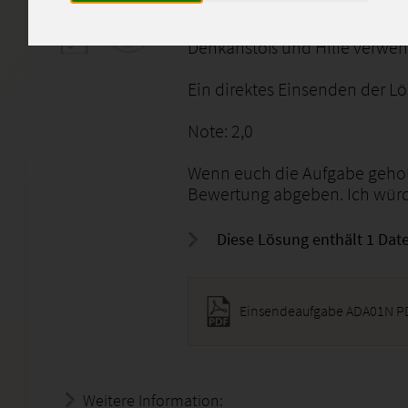
Bitte die Lösung nicht 1 zu 1 
Denkanstoß und Hilfe verwe
Ein direktes Einsenden der Lö
Note: 2,0
Wenn euch die Aufgabe geholf
Bewertung abgeben. Ich würd
Diese Lösung enthält 1 Date
Einsendeaufgabe ADA01N P
Weitere Information:
19.07.2026 - 01:46:42