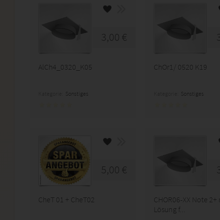
3,00 €
AlCh4_0320_K05
ChOr1/ 0520 K19
Kategorie:
Sonstiges
Kategorie:
Sonstiges
5,00 €
CheT 01 + CheT02
CHOR06-XX Note 2+ 
Lösung f...