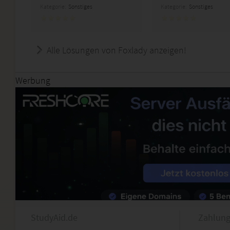
Kategorie:
Sonstiges
Kategorie:
Sonstiges
Alle Lösungen von Foxlady anzeigen!
Werbung
StudyAid.de
Zahlung