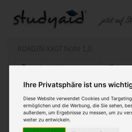
ADA02N-XX07 Note 1,0
Auf StudyAid.de verkaufen
Kateg
Ihre Privatsphäre ist uns wichti
Startseite
Sonstiges
Diese Website verwendet Cookies und Targeting 
ADA2N Note 1,0
ermöglichen und die Werbung, die Sie sehen, bes
außerdem, um Ergebnisse zu messen, um zu ver
Die Lösung wurde von mir selbs
Bitte nur als Hilfestellung se
weiter zu entwickeln.
Note 1,0