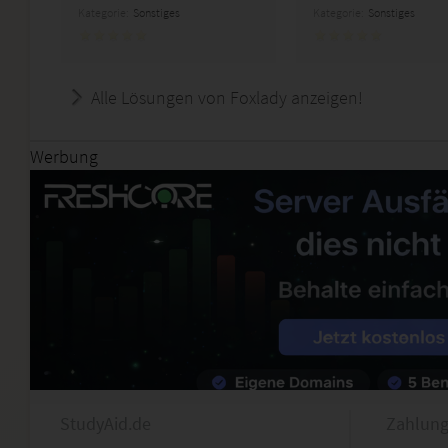
Kategorie:
Sonstiges
Kategorie:
Sonstiges
Alle Lösungen von Foxlady anzeigen!
Werbung
StudyAid.de
Zahlung