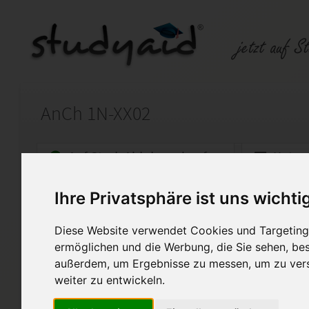
AnCh 1N-XX02
Auf StudyAid.de verkaufen
Kateg
Ihre Privatsphäre ist uns wichti
Startseite
Sonstiges
Diese Website verwendet Cookies und Targeting 
AnCh 1N-XX02 Note 1,0
ermöglichen und die Werbung, die Sie sehen, bes
außerdem, um Ergebnisse zu messen, um zu ver
Die Lösung wurde von mir selbs
Bitte nur als Hilfestellung se
weiter zu entwickeln.
Note 1 (97/100P)