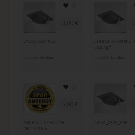
3,00 €
ChOr2/0514 K11
CHOR06-XX Note 2+ 
Lösung f...
Kategorie:
Sonstiges
Kategorie:
Sonstiges
5,00 €
ANCH2AN-XX + ANCH
AlCh4_0320_K05
2BN-XX Note ...