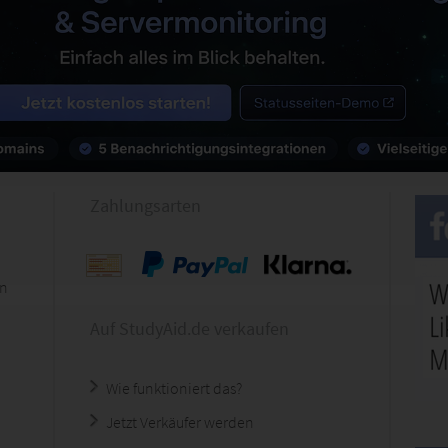
Zahlungsarten
en
Auf StudyAid.de verkaufen
Wie funktioniert das?
Jetzt Verkäufer werden