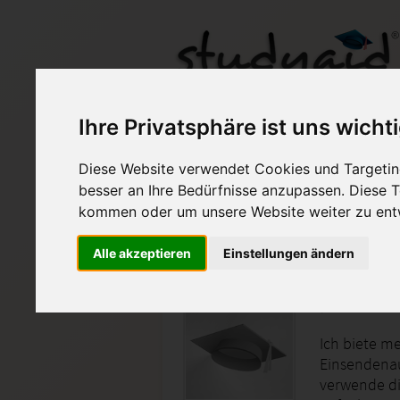
Ihre Privatsphäre ist uns wicht
BEWI 1A-XX1-A07 Wi
Diese Website verwendet Cookies und Targeting
besser an Ihre Bedürfnisse anzupassen. Diese
Auf StudyAid.de verkau
kommen oder um unsere Website weiter zu ent
Alle akzeptieren
Einstellungen ändern
Startseite
Sonstiges
Betriebs
Ich biete me
Einsendenau
verwende di