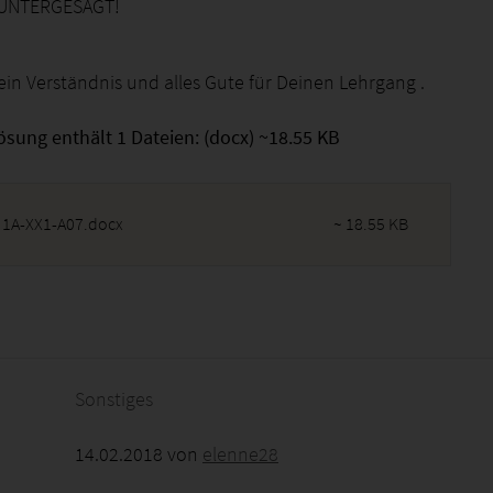
t UNTERGESAGT!
ein Verständnis und alles Gute für Deinen Lehrgang .
ösung enthält 1 Dateien: (docx) ~18.55 KB
 1A-XX1-A07.docx
~ 18.55 KB
2026 - 06:07:01
Sonstiges
14.02.2018 von
elenne28