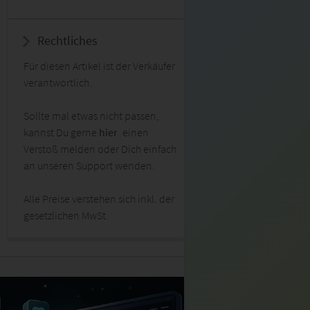
Rechtliches
Für diesen Artikel ist der Verkäufer
verantwortlich.
Sollte mal etwas nicht passen,
kannst Du gerne
hier
einen
Verstoß melden oder Dich einfach
an unseren Support wenden.
Alle Preise verstehen sich inkl. der
gesetzlichen MwSt.