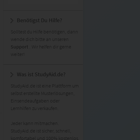
Benötigst Du Hilfe?
Solltest du Hilfe benötigen, dann
wende dich bitte an unseren
Support
. Wir helfen dir gerne
weiter!
Was ist StudyAid.de?
StudyAid.de ist eine Plattform um
selbst erstellte Musterlösungen,
Einsendeaufgaben oder
Lernhilfen zu verkaufen.
Jeder kann mitmachen.
StudyAid.de ist sicher, schnell,
komfortabel und 100% kostenlos.