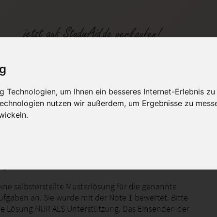
ig
ndows 10
 Technologien, um Ihnen ein besseres Internet-Erlebnis zu
 Technologien nutzen wir außerdem, um Ergebnisse zu mess
fen
Kategorien
Studiengänge / Lehr
wickeln.
system Windows 10 – Teil 2
ine selbsterstellte Musterlösung für die genannte
fgaben an. Sie wurde mit der Note 1 bewertet. Bitte
e Lösung NUR ALS Unterstützung. Das Einsenden der