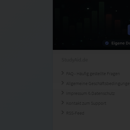
StudyAid.de
FAQ - Häufig gestellte Fragen
Allgemeine Geschäftsbedingung
Impressum & Datenschutz
Kontakt zum Support
RSS-Feed