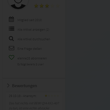
Mitglied seit 2018
Alle Artikel anzeigen (2)
Alle Artikel durchsuchen
Eine Frage stellen
elenne28 abonnieren
Es folgt bereits
1
User!
Bewertungen
29.10.18
- Ananoym:
Das hat nichts mit BEWI Q!A-XX1-A07
zu tun, ist eine echte abzocke