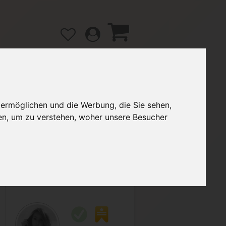
 ermöglichen und die Werbung, die Sie sehen,
gänge
Hilfe / FAQ
en, um zu verstehen, woher unsere Besucher
3,29 €
Verkäufer:
LaurenNam