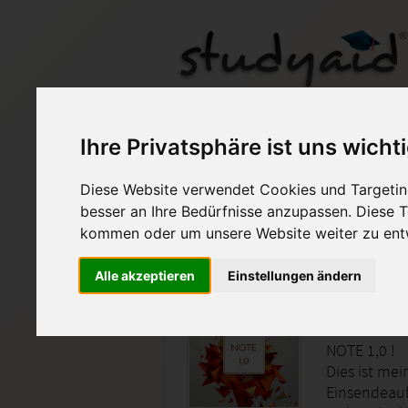
BUCO23 - Note 1 Jah
Ihre Privatsphäre ist uns wicht
Diese Website verwendet Cookies und Targeting
Auf StudyAid.de verkau
besser an Ihre Bedürfnisse anzupassen. Diese
kommen oder um unsere Website weiter zu ent
Startseite
Sonstiges
Alle akzeptieren
Einstellungen ändern
BUCO 23 
NOTE 1,0 !
Dies ist me
Einsendeaufg