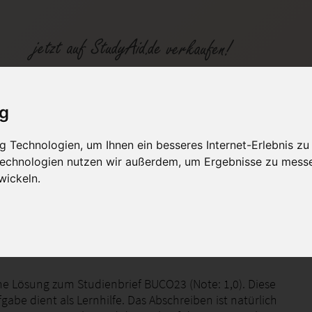
r: 2026
ig
 Technologien, um Ihnen ein besseres Internet-Erlebnis zu
fen
Kategorien
Studiengänge / Lehr
 Technologien nutzen wir außerdem, um Ergebnisse zu mess
wickeln.
Sechseck Modell der Karriereplanung
ine Lösung zum Studienbrief BUCO23 (Note: 1,0). Diese
abe dient als Lernhilfe. Das Abschreiben ist natürlich