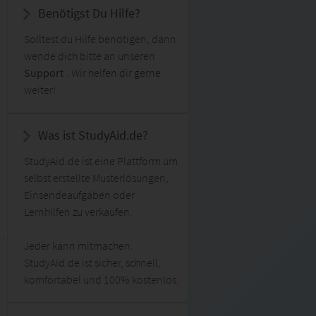
Benötigst Du Hilfe?
Solltest du Hilfe benötigen, dann
wende dich bitte an unseren
Support
. Wir helfen dir gerne
weiter!
Was ist StudyAid.de?
StudyAid.de ist eine Plattform um
selbst erstellte Musterlösungen,
Einsendeaufgaben oder
Lernhilfen zu verkaufen.
Jeder kann mitmachen.
StudyAid.de ist sicher, schnell,
komfortabel und 100% kostenlos.