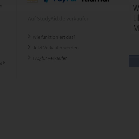
en
Auf StudyAid.de verkaufen
Wie funktioniert das?
Jetzt Verkäufer werden
FAQ für Verkäufer
d ®