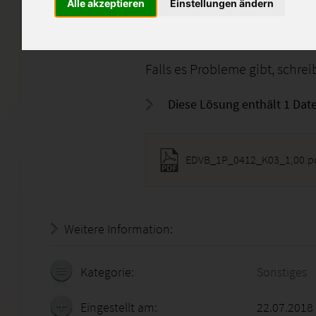
Note: 1,00
Alle akzeptieren
Einstellungen ändern
Nur als Lernhilfe und nicht 
Falls es Probleme gibt, schre
Diese Lösung enthält 1 Date
EDVB_1P_0412_K03_1,00.p
Weitere Information:
20.07.2026 - 20:14:04
Kategorie:
Sonstiges
Eingestellt am:
22.07.2018