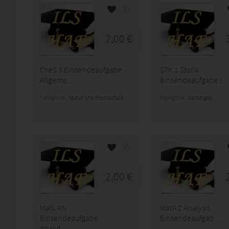
2,00 €
CheS 3 Einsendeaufgabe
STK 1 Statik
Allgeme...
Einsendeaufgabe I...
Kategorie:
Abitur und Hochschule
Kategorie:
Sonstiges
2,00 €
MatL 4N
MatA 2 Analysis
Einsendeaufgabe
Einsendeaufgab...
Analyt...