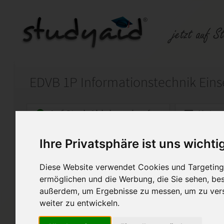
Auf StudyAid.de verkaufen
Kateg
Ihre Privatsphäre ist uns wichti
Startseite
Sonstiges
Diese Website verwendet Cookies und Targeting 
EDVB 1P, Grundlagen Informationste
ermöglichen und die Werbung, die Sie sehen, bes
außerdem, um Ergebnisse zu messen, um zu ver
Verkauf einer Einsendeaufgab
weiter zu entwickeln.
Heft-Code: EDVB 1P / 0412 K0