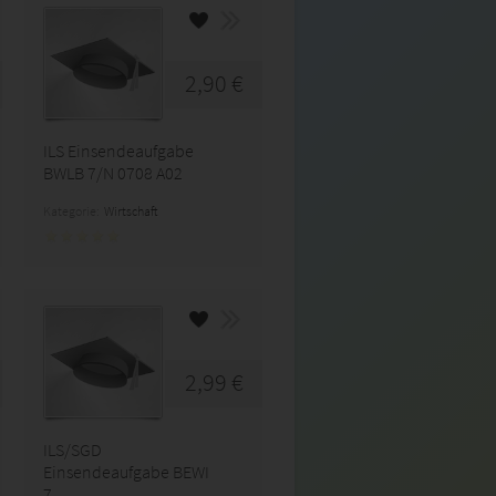
2,90 €
ILS Einsendeaufgabe
BWLB 7/N 0708 A02
Kategorie:
Wirtschaft
2,99 €
ILS/SGD
Einsendeaufgabe BEWI
7...