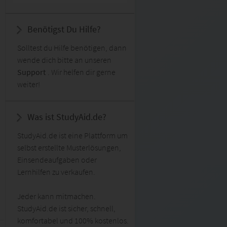
Benötigst Du Hilfe?
Solltest du Hilfe benötigen, dann
wende dich bitte an unseren
Support
. Wir helfen dir gerne
weiter!
Was ist StudyAid.de?
StudyAid.de ist eine Plattform um
selbst erstellte Musterlösungen,
Einsendeaufgaben oder
Lernhilfen zu verkaufen.
Jeder kann mitmachen.
StudyAid.de ist sicher, schnell,
komfortabel und 100% kostenlos.