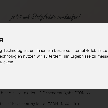
on 6N -XX1-N01
ig
 Technologien, um Ihnen ein besseres Internet-Erlebnis zu
fen
Kategorien
Studiengänge / Lehr
 Technologien nutzen wir außerdem, um Ergebnisse zu mess
wickeln.
eaufgabe ECON 6N-XX1-N01
e hier die Lösung der ILS Einsendeaufgabe ECON 6N.
te Heftbezeichnung lautet ECON 6N-XX1-N01