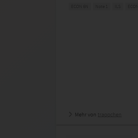
ECON 6N
Note 1
ILS
ECON
Mehr von
trappchen