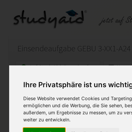
Einsendeaufgabe GEBU 3-XX1-A24
Auf StudyAid.de verkaufen
Kateg
Ihre Privatsphäre ist uns wichti
Startseite
Sonstiges
Diese Website verwendet Cookies und Targeting 
Das System der doppelten B
ermöglichen und die Werbung, die Sie sehen, bes
außerdem, um Ergebnisse zu messen, um zu ver
Hallo, ihr fleißigen Mitstreiter,
weiter zu entwickeln.
ich biete hier die Lösungen 