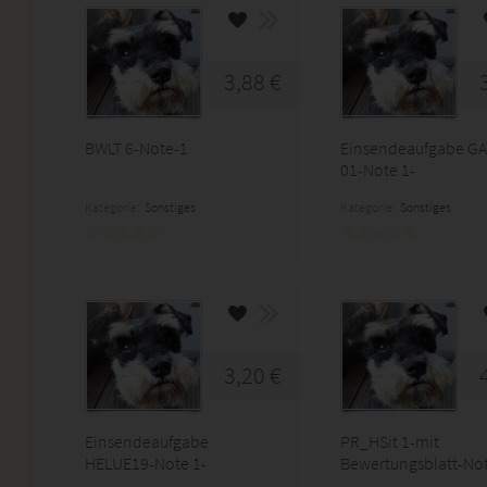
3,88 €
BWLT 6-Note-1
Einsendeaufgabe GA
01-Note 1-
Kategorie:
Sonstiges
Kategorie:
Sonstiges
3,20 €
Einsendeaufgabe
PR_HSit 1-mit
HELUE19-Note 1-
Bewertungsblatt-Not