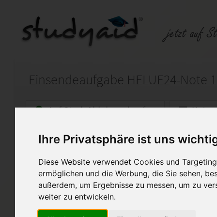
Einsendeaufgabe HELUE24-Note 1
Auf StudyAid.de verkaufen
Kateg
Ihre Privatsphäre ist uns wichti
Startseite
Sonstiges
Diese Website verwendet Cookies und Targeting 
Kältetechnik IV
ermöglichen und die Werbung, die Sie sehen, bes
außerdem, um Ergebnisse zu messen, um zu ver
Die Lösungen sind von mir z
Aufgabenstellung digital erfa
weiter zu entwickeln.
Sehr sauber abgetippte Arbeit