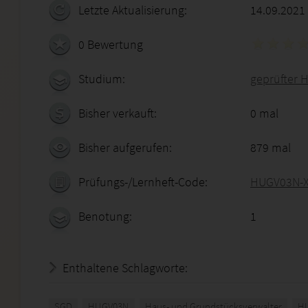
Letzte Aktualisierung:
14.09.2021
0 Bewertung
Studium:
geprüfter 
Bisher verkauft:
0 mal
Bisher aufgerufen:
879 mal
Prüfungs-/Lernheft-Code:
HUGV03N-X
Benotung:
1
Enthaltene Schlagworte:
SGD
HUGV03N
Haus- und Grundstücksverwalter
HU