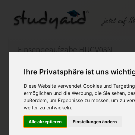
Einsendeaufgabe HUGV03N
Auf StudyAid.de verkaufen
Kateg
Ihre Privatsphäre ist uns wichti
Diese Website verwendet Cookies und Targeting 
Startseite
Sonstiges
ermöglichen und die Werbung, die Sie sehen, bes
außerdem, um Ergebnisse zu messen, um zu ver
Verwaltung von Mietobjekte
weiter zu entwickeln.
>>> Diese Lösung soll für De
Alle akzeptieren
Einstellungen ändern
Vorlage, nicht als Kopie <<<