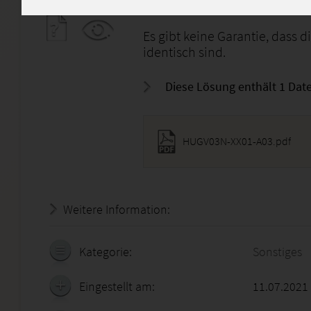
Bewertet mit 100 Punkten (No
Es gibt keine Garantie, dass 
identisch sind.
Diese Lösung enthält 1 Date
HUGV03N-XX01-A03.pdf
Weitere Information:
20.07.2026 - 09:32:26
Kategorie:
Sonstiges
Eingestellt am:
11.07.2021