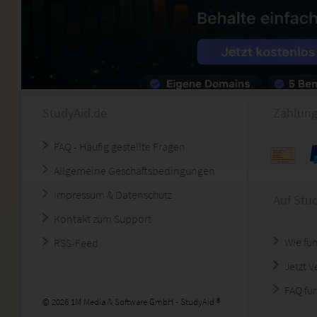
StudyAid.de
Zahlung
FAQ - Häufig gestellte Fragen
Allgemeine Geschäftsbedingungen
Impressum & Datenschutz
Auf Stu
Kontakt zum Support
Wie fun
RSS-Feed
Jetzt 
FAQ für
© 2026 1M Media & Software GmbH - StudyAid ®