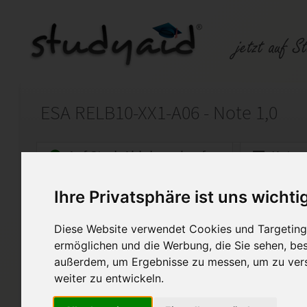
ESA RELB10-XX1-A06 - Note 1,0
Auf StudyAid.de verkaufen
Kateg
Ihre Privatsphäre ist uns wichti
Startseite
Sonstiges
Diese Website verwendet Cookies und Targeting 
Wettbewerbsrecht und Karte
ermöglichen und die Werbung, die Sie sehen, bes
außerdem, um Ergebnisse zu messen, um zu ver
Ich biete hier meine Musterl
RELB10-XX1-A06
weiter zu entwickeln.