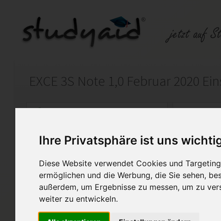
Auf StudyAid.de verkaufen
Kateg
Ihre Privatsphäre ist uns wichti
Startseite
Sonstiges
Diese Website verwendet Cookies und Targeting 
Tabellenkalkulation mit Excel
ermöglichen und die Werbung, die Sie sehen, bes
außerdem, um Ergebnisse zu messen, um zu ver
Vollständig, ohne Fehler, Note
weiter zu entwickeln.
!!! ACHTUNG 2 DOWNLOADS !!
Aktuelle Einsendeaufgabe im