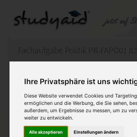
Fachaufgabe Politik PR-FAPO01 IL
Auf StudyAid.de verkaufen
Kateg
Ihre Privatsphäre ist uns wichti
Startseite
Sonstiges
Diese Website verwendet Cookies und Targeting 
ermöglichen und die Werbung, die Sie sehen, bes
Fachaufgabe Politik PR-FAPO
außerdem, um Ergebnisse zu messen, um zu ver
Ich biete hier meine selbst er
weiter zu entwickeln.
Fachaufgabe PR-FAPO01 der I
Alle akzeptieren
Einstellungen ändern