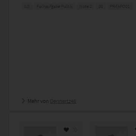
ILS
Fachaufgabe Politik
Note 2
00
PR-FAPO01
Mehr von
Dennertz46