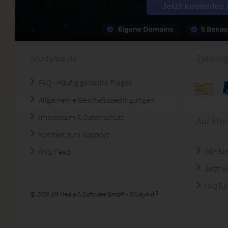
StudyAid.de
Zahlung
FAQ - Häufig gestellte Fragen
Allgemeine Geschäftsbedingungen
Impressum & Datenschutz
Auf Stu
Kontakt zum Support
Wie fun
RSS-Feed
Jetzt 
FAQ für
© 2026 1M Media & Software GmbH - StudyAid ®