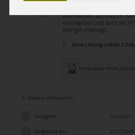
Bitte meine Lösung nur als Le
abschreiben, auch NICHT Kom
weitergeben und auch NICHT 
strengst untersagt.
Diese Lösung enthält 1 Date
Fachaufgabe Politik_Studya
Weitere Information:
18.07.2026 - 13:58:22
Kategorie:
Sonstiges
Eingestellt am:
11.07.2018