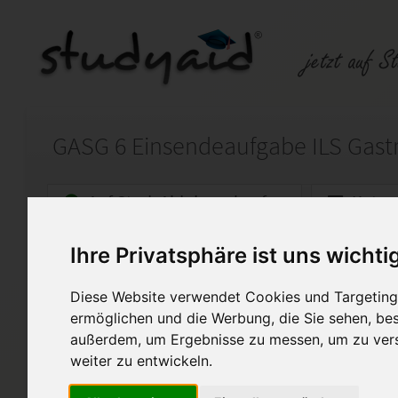
Auf StudyAid.de verkaufen
Kateg
Ihre Privatsphäre ist uns wichti
Startseite
Sonstiges
Diese Website verwendet Cookies und Targeting 
Gastronomiemanagement
ermöglichen und die Werbung, die Sie sehen, bes
außerdem, um Ergebnisse zu messen, um zu ver
meine Lösung wurde mit 1,0 bew
weiter zu entwickeln.
Diese Lösung enthält 1 Date