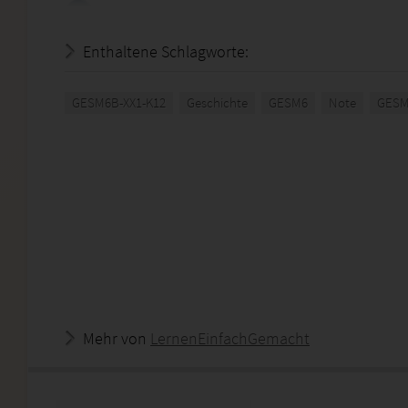
Enthaltene Schlagworte:
GESM6B-XX1-K12
Geschichte
GESM6
Note
GESM
Mehr von
LernenEinfachGemacht