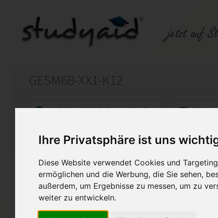
GESM6B-XX1-K12
Auf StudyAid.de verkaufen
Kateg
Ihre Privatsphäre ist uns wichti
Startseite
Sonstiges
Diese Website verwendet Cookies und Targeting 
Kaiserreich, Imperialismus, 
ermöglichen und die Werbung, die Sie sehen, bes
außerdem, um Ergebnisse zu messen, um zu ver
Die Korrektur des Fernlehrers i
weiter zu entwickeln.
Sollte das Cover keine 1,00 v