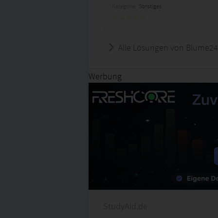
Kategorie:
Sonstiges
Alle Lösungen von Blume24
Werbung
StudyAid.de