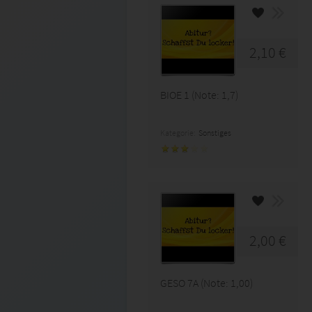
2,10 €
BIOE 1 (Note: 1,7)
Kategorie:
Sonstiges
2,00 €
GESO 7A (Note: 1,00)