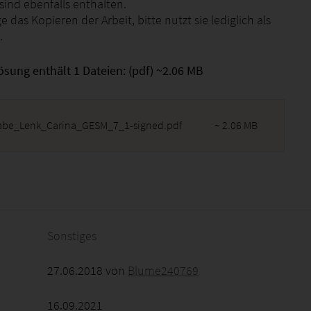
sind ebenfalls enthalten.
e das Kopieren der Arbeit, bitte nutzt sie lediglich als
.
ösung enthält 1 Dateien: (pdf) ~2.06 MB
abe_Lenk_Carina_GESM_7_1-signed.pdf
~ 2.06 MB
2026 - 03:46:51
Sonstiges
27.06.2018 von
Blume240769
16.09.2021