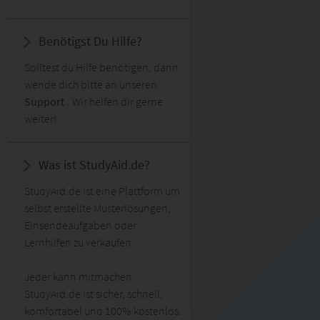
Benötigst Du Hilfe?
Solltest du Hilfe benötigen, dann
wende dich bitte an unseren
Support
. Wir helfen dir gerne
weiter!
Was ist StudyAid.de?
StudyAid.de ist eine Plattform um
selbst erstellte Musterlösungen,
Einsendeaufgaben oder
Lernhilfen zu verkaufen.
Jeder kann mitmachen.
StudyAid.de ist sicher, schnell,
komfortabel und 100% kostenlos.