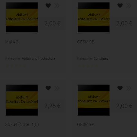
2,00 €
2,00 €
MatA 2
GESM 9B
Kategorie:
Abitur und Hochschule
Kategorie:
Sonstiges
2,25 €
2,00 €
Soku4 (Note: 1,0)
GESM 9A