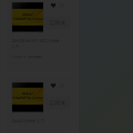
2,00 €
SoKO5Na-XX1-K02 (Note:
1,7)
Kategorie:
Sonstiges
2,00 €
Soku3 (Note: 1,7)