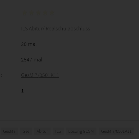
ILS Abitur/ Realschulabschluss
20 mal
2547 mal
:
GesM 7/0501K11
1
GesM7
Ges
Abitur
ILS
Lösung GESM
GesM 7/0501K11