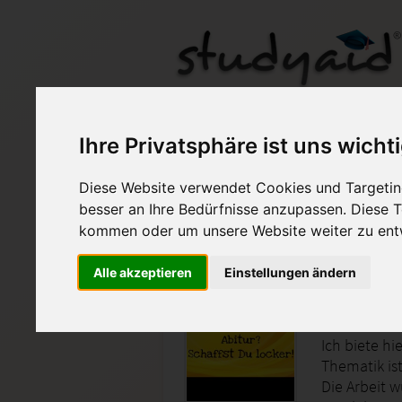
GesM7 (Note: 0,7/1+)
Ihre Privatsphäre ist uns wicht
Diese Website verwendet Cookies und Targeting
Auf StudyAid.de verkau
besser an Ihre Bedürfnisse anzupassen. Diese
kommen oder um unsere Website weiter zu ent
Startseite
Sonstiges
Alle akzeptieren
Einstellungen ändern
Geschich
Ich biete h
Thematik ist
Die Arbeit 