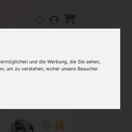
 ermöglichen und die Werbung, die Sie sehen,
gänge
Hilfe / FAQ
en, um zu verstehen, woher unsere Besucher
2,50 €
Verkäufer:
Blume240769