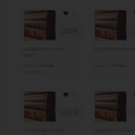
2,50 €
ILS DBA01E-XX1-N01
ILS DBA03E-XX01 Not
Note 1
Kategorie:
Sonstiges
Kategorie:
Sonstiges
4,00 €
ILS CSH05B-XX1-N01
ILS BWG03-XX3-A23 