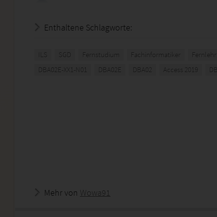
Enthaltene Schlagworte:
ILS
SGD
Fernstudium
Fachinformatiker
Fernleh
DBA02E-XX1-N01
DBA02E
DBA02
Access 2019
DB
Mehr von
Wowa91