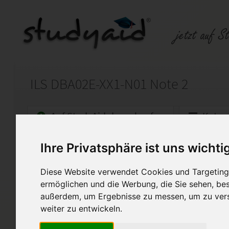
ILS DBA02E-XX1-N01 Note 2
Auf StudyAid.de verkaufen
Kateg
Ihre Privatsphäre ist uns wichti
Startseite
Sonstiges
Diese Website verwendet Cookies und Targeting 
Einführung in Access 2019
ermöglichen und die Werbung, die Sie sehen, bes
Musterlösung der Einsendeau
außerdem, um Ergebnisse zu messen, um zu ver
Einführung in Access 2019
weiter zu entwickeln.